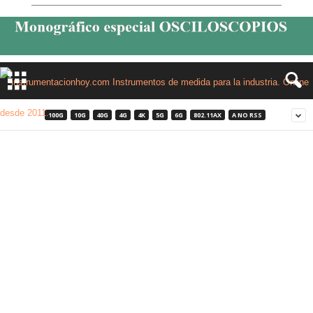
100G
10G
40G
4G
4K
5G
6G
802.11AX
A NO RSS