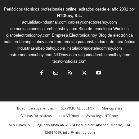
Periódicos técnicos profesionales online, editados desde el año 2001 por
NTDhoy, S.L.
actualidad-industrial.com
cablesyconectoreshoy.com
comunicacionesinalambricashoy.com
Blog de tecnología Wireless
diarioelectronicohoy.com
Empresa Electrónica hoy
Blog de electrónica
práctica
fibraopticahoy.com
Foro técnico para instaladores de fibra óptica
industriaembebidahoy.com
instaladoresdetelecomhoy.com
instrumentacionhoy.com
NTDhoy.com
seguridadprofesionalhoy.com
tecno-noticias.com
Buzón de sugerencias
SERVICIO AL LECTOR
Monografías
Vídeos formativos
app NTDhoy
Aviso legal NTDhoy
© NTDhoy, S.L., Segundo Mata 4A, 28224 Pozuelo de Alarcón, Madrid, +34
626981059, info @ ntdhoy.com