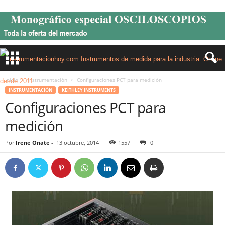
Inicio
Instrumentación
Configuraciones PCT para medición
INSTRUMENTACIÓN
KEITHLEY INSTRUMENTS
Configuraciones PCT para
medición
Por
Irene Onate
-
13 octubre, 2014
1557
0