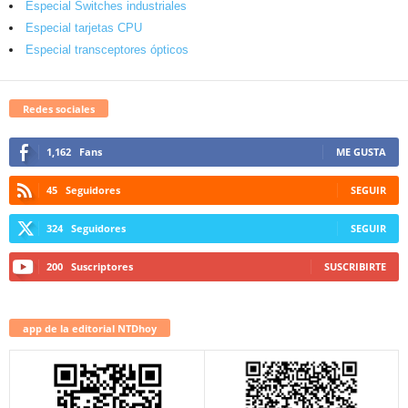
Especial Switches industriales
Especial tarjetas CPU
Especial transceptores ópticos
Redes sociales
1,162
Fans
ME GUSTA
45
Seguidores
SEGUIR
324
Seguidores
SEGUIR
200
Suscriptores
SUSCRIBIRTE
app de la editorial NTDhoy