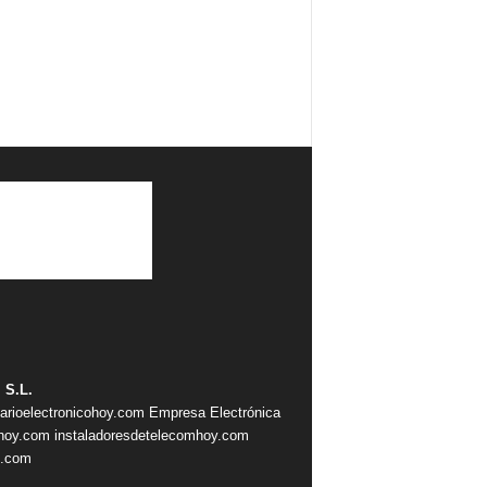
 S.L.
iarioelectronicohoy.com
Empresa Electrónica
ahoy.com
instaladoresdetelecomhoy.com
s.com