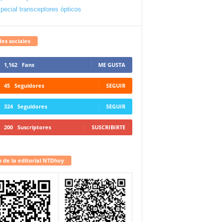
pecial transceptores ópticos
es sociales
1,162
Fans
ME GUSTA
45
Seguidores
SEGUIR
324
Seguidores
SEGUIR
200
Suscriptores
SUSCRIBIRTE
 de la editorial NTDhoy