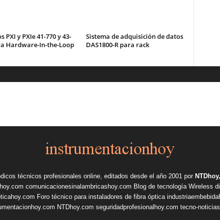
 PXI y PXIe 41-770 y 43-
Sistema de adquisición de datos
ra Hardware-In-the-Loop
DAS1800-R para rack
ódicos técnicos profesionales online, editados desde el año 2001 por
NTDhoy,
shoy.com
comunicacionesinalambricashoy.com
Blog de tecnología Wireless
d
pticahoy.com
Foro técnico para instaladores de fibra óptica
industriaembebid
rumentacionhoy.com
NTDhoy.com
seguridadprofesionalhoy.com
tecno-noticia