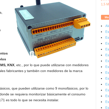
a,
Mon
Al
s
Es
Es
Es
Es
entos
Es
olos
Es
LMS, KNX
, etc., por lo que puede utilizarse con medidores
Es
pales fabricantes y también con medidores de la marca
Es
Es
Es
ifásicos, que pueden utilizarse como 9 monofásicos, por lo
Es
onde se requiera monitorizar básicamente el consumo
Es
71 es todo lo que se necesita instalar.
Es
Es