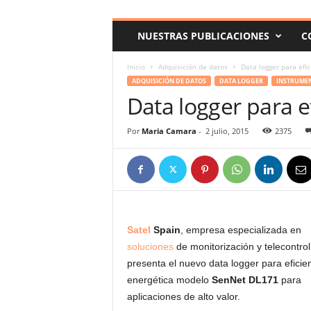
c
o
NUESTRAS PUBLICACIONES
C
m
Inicio
Adquisición de datos
Data logger para efic
ADQUISICIÓN DE DATOS
DATA LOGGER
INSTRUME
Data logger para e
Por
Maria Camara
-
2 julio, 2015
2375
Satel
Spain
, empresa especializada en
soluciones
de monitorización y telecontrol
presenta el nuevo data logger para eficie
energética modelo
SenNet DL171
para
aplicaciones de alto valor.