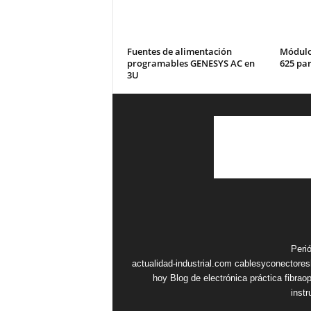
Fuentes de alimentación
Módulos
programables GENESYS AC en
625 pa
3U
Peri
actualidad-industrial.com
cablesyconectore
hoy
Blog de electrónica práctica
fibrao
inst