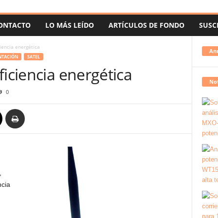
ONTACTO
LO MÁS LEÍDO
ARTÍCULOS DE FONDO
SUSC
iencia energética
An
NTACIÓN
SATEL
ficiencia energética
Not
0
,
ncia