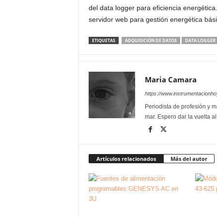
del data logger para eficiencia energética
servidor web para gestión energética bás
ETIQUETAS
ADQUISICIÓN DE DATOS
DATA LOGGER
Maria Camara
https://www.instrumentacionh
Periodista de profesión y ma
mar. Espero dar la vuelta a
Artículos relacionados
Más del autor