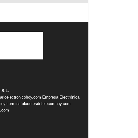
 S.L.
iarioelectronicohoy.com
Empresa Electrónica
ahoy.com
instaladoresdetelecomhoy.com
s.com