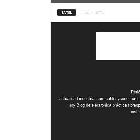
SATEL
Inicio
SATEL
Peri
actualidad-industrial.com
cablesyconectore
hoy
Blog de electrónica práctica
fibrao
inst