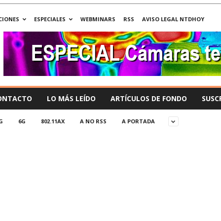
CIONES
ESPECIALES
WEBMINARS
RSS
AVISO LEGAL NTDHOY
ONTACTO
LO MÁS LEÍDO
ARTÍCULOS DE FONDO
SUSC
G
6G
802.11AX
A NO RSS
A PORTADA