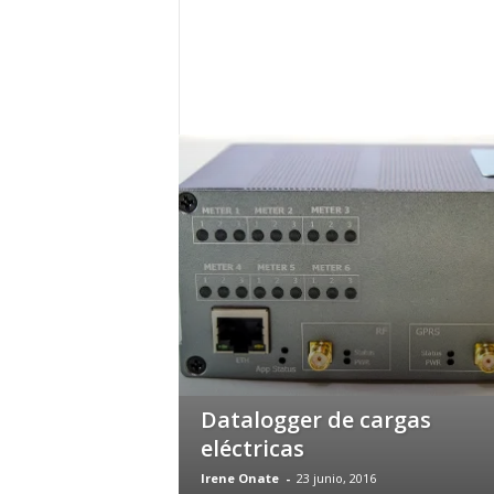
c
o
m
Datalogger de cargas
eléctricas
Irene Onate
-
23 junio, 2016