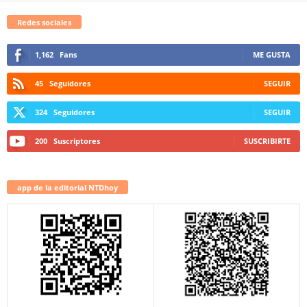
Redes sociales
1,162
Fans
ME GUSTA
45
Seguidores
SEGUIR
324
Seguidores
SEGUIR
200
Suscriptores
SUSCRIBIRTE
app de la editorial NTDhoy