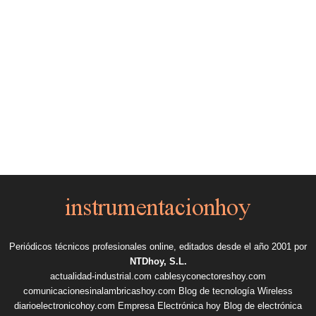
Periódicos técnicos profesionales online, editados desde el año 2001 por
NTDhoy, S.L.
actualidad-industrial.com
cablesyconectoreshoy.com
comunicacionesinalambricashoy.com
Blog de tecnología Wireless
diarioelectronicohoy.com
Empresa Electrónica hoy
Blog de electrónica