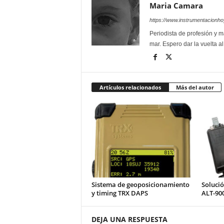
Maria Camara
https://www.instrumentacionh
Periodista de profesión y ma
mar. Espero dar la vuelta a
Artículos relacionados
Más del autor
Sistema de geoposicionamiento
Soluci
y timing TRX DAPS
ALT-90
DEJA UNA RESPUESTA