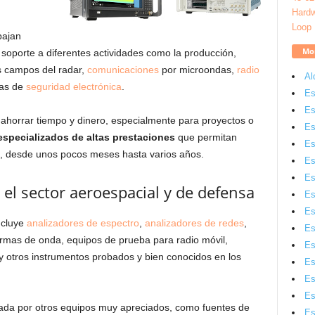
bajan
Mon
e soporte a diferentes actividades como la producción,
os campos del radar,
comunicaciones
por microondas,
radio
Al
as de
seguridad
electrónica
.
Es
Es
ahorrar tiempo y dinero, especialmente para proyectos o
Es
specializados de altas prestaciones
que permitan
Es
o, desde unos pocos meses hasta varios años.
Es
Es
el sector aeroespacial y de defensa
Es
Es
ncluye
analizadores de espectro
,
analizadores de redes
,
Es
rmas de onda, equipos de prueba para radio móvil,
Es
y otros instrumentos probados y bien conocidos en los
Es
Es
Es
mada por otros equipos muy apreciados, como fuentes de
Es