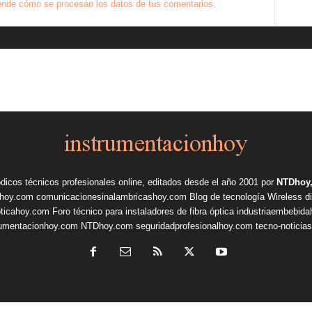
nde cómo se procesan los datos de tus comentarios.
ódicos técnicos profesionales online, editados desde el año 2001 por
NTDhoy,
shoy.com
comunicacionesinalambricashoy.com
Blog de tecnología Wireless
d
pticahoy.com
Foro técnico para instaladores de fibra óptica
industriaembebid
rumentacionhoy.com
NTDhoy.com
seguridadprofesionalhoy.com
tecno-noticia