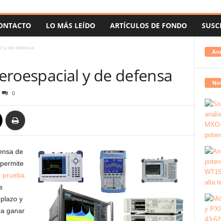
ONTACTO
LO MÁS LEÍDO
ARTÍCULOS DE FONDO
SUSC
al y de defensa
An
 aeroespacial y de defensa
Not
0
fensa de
permite
e
prueba
s
 plazo y
ra ganar