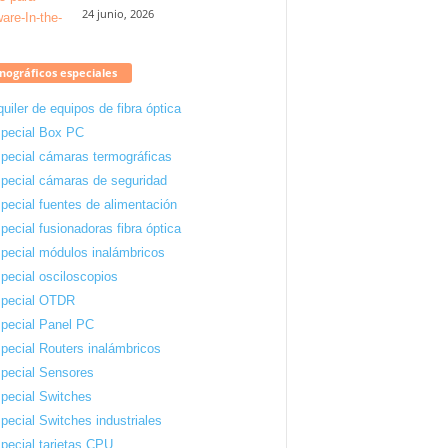
24 junio, 2026
ográficos especiales
quiler de equipos de fibra óptica
pecial Box PC
pecial cámaras termográficas
pecial cámaras de seguridad
pecial fuentes de alimentación
pecial fusionadoras fibra óptica
pecial módulos inalámbricos
pecial osciloscopios
pecial OTDR
pecial Panel PC
pecial Routers inalámbricos
pecial Sensores
pecial Switches
pecial Switches industriales
pecial tarjetas CPU