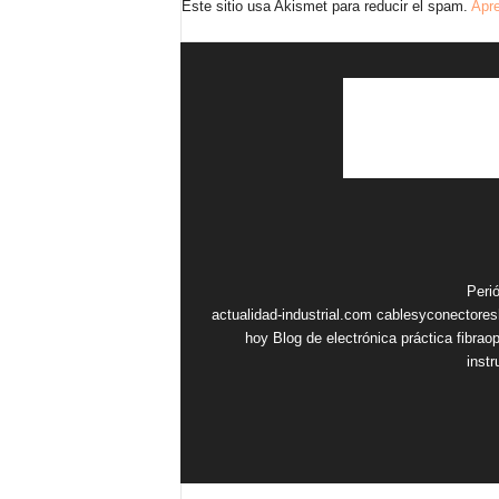
Este sitio usa Akismet para reducir el spam.
Apre
Peri
actualidad-industrial.com
cablesyconectore
hoy
Blog de electrónica práctica
fibrao
inst