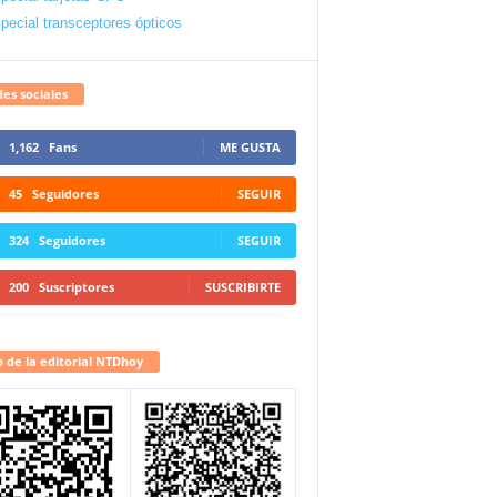
pecial transceptores ópticos
es sociales
1,162
Fans
ME GUSTA
45
Seguidores
SEGUIR
324
Seguidores
SEGUIR
200
Suscriptores
SUSCRIBIRTE
 de la editorial NTDhoy