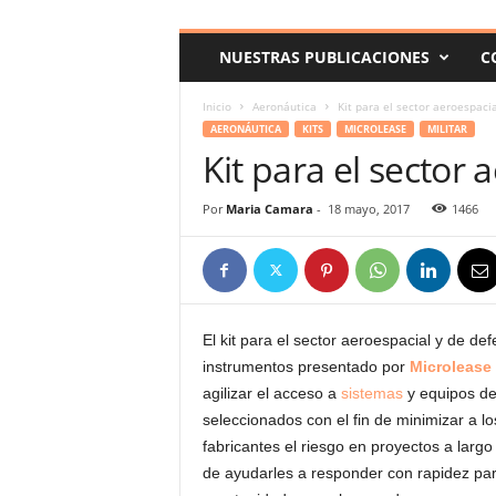
c
o
NUESTRAS PUBLICACIONES
C
m
Inicio
Aeronáutica
Kit para el sector aeroespaci
AERONÁUTICA
KITS
MICROLEASE
MILITAR
Kit para el sector
Por
Maria Camara
-
18 mayo, 2017
1466
El kit para el sector aeroespacial y de de
instrumentos presentado por
Microlease
agilizar el acceso a
sistemas
y equipos d
seleccionados con el fin de minimizar a lo
fabricantes el riesgo en proyectos a largo
de ayudarles a responder con rapidez pa