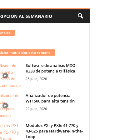
RIPCIÓN AL SEMANARIO
uncios
icias más leídas esta semana
Software de análisis MXO-
K333 de potencia trifásica
23 julio, 2026
Analizador de potencia
WT1500 para alta tensión
22 julio, 2026
Módulos PXI y PXIe 41-770 y
43-625 para Hardware-In-the-
Loop