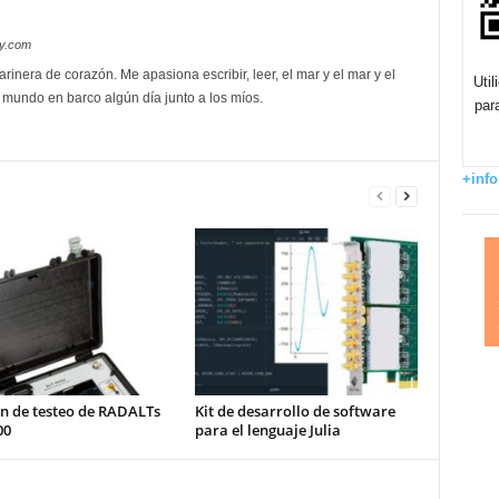
oy.com
rinera de corazón. Me apasiona escribir, leer, el mar y el mar y el
Uti
l mundo en barco algún día junto a los míos.
par
+info
ón de testeo de RADALTs
Kit de desarrollo de software
00
para el lenguaje Julia