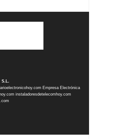
 S.L.
iarioelectronicohoy.com
Empresa Electrónica
ahoy.com
instaladoresdetelecomhoy.com
s.com