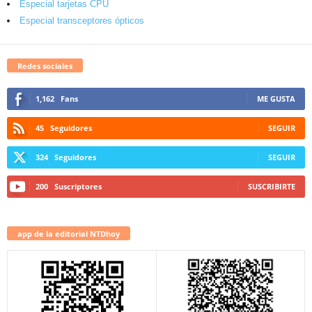
Especial tarjetas CPU
Especial transceptores ópticos
Redes sociales
1,162
Fans
ME GUSTA
45
Seguidores
SEGUIR
324
Seguidores
SEGUIR
200
Suscriptores
SUSCRIBIRTE
app de la editorial NTDhoy