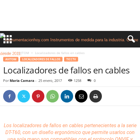
Inicio
AVITOM
Localizadores de fallos en cables
AVITOM
LOCALIZADORES DE FALLOS
TICCTV
Localizadores de fallos en cables
Por
Maria Camara
-
25 enero, 2017
1258
0
Los
localizadores de fallos
en
cables
pertenecientes a la serie
DT-T60, con un
diseño
ergonómico que permite usarlos con
una sola mano son compatibles con el protocolo ONVIF y