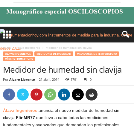
Inicio
Álava Ingenieros
Medidor de humedad sin clavija
ÁLAVA INGENIEROS
MEDIDORES DE HUMEDAD
MEDIDORES DE TEMPERATURA
VÍDEOS FORMATIVOS
Medidor de humedad sin clavija
Por
Alvaro Llorente
-
21 abril, 2014
1791
0
Álava Ingenieros
anuncia el nuevo medidor de humedad sin
clavija
Flir MR77
que lleva a cabo todas las mediciones
fundamentales y avanzadas que demandan los profesionales.