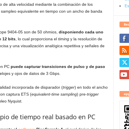
o de alta velocidad mediante la combinación de los
Es
del sampleo equivalente en tiempo con un ancho de banda
Red
cope 9404-05 son de 50 ohmios,
disponiendo cada uno
 12 bits
, lo cual proporciona el
timing
y la resolución de
cisa y una visualización analógica repetitiva y señales de
 en PC
puede capturar transiciones de pulso y de paso
relojes y ojos de datos de 3 Gbps.
lidad incorporada de disparador (
trigger
) en todo el ancho
app
con captura ETS (
equivalent-time sampling
) pre-
trigger
pleo Nyquist.
opio de tiempo real basado en PC