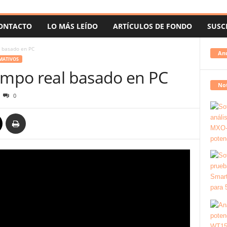
ONTACTO
LO MÁS LEÍDO
ARTÍCULOS DE FONDO
SUSC
l basado en PC
An
MATIVOS
iempo real basado en PC
Not
0