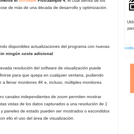
amente el
software
PicoSample 4
, el cual deriva de los
dose de más de una década de desarrollo y optimización.
Uti
par
ndo disponibles actualizaciones del programa con nuevas
+info
sin ningún coste adicional
.
levada resolución del
software
de visualización puede
finirse para que quepa en cualquier ventana, pudiendo
ar a llenar monitores 4K e, incluso, múltiples monitores.
ro canales independientes de zoom permiten mostrar
intas vistas de los datos capturados a una resolución de 1
s y paneles de estado pueden ser mostrados o escondidos
n ello el uso del área de visualización.