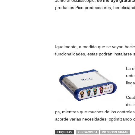
Junto al osciloscopio,
se incluye gratuit
productos Pico predecesores, beneficián
Igualmente, a medida que se vayan hacie
funcionalidades, estas podrán instalarse
La e
rede
lleg
Cuat
dist
ps, mientras que muchos de los controle
acorde varias necesidades, optimizando co
ETIQUETAS
PICOSAMPLE 4
PICOSCOPE 9404-05