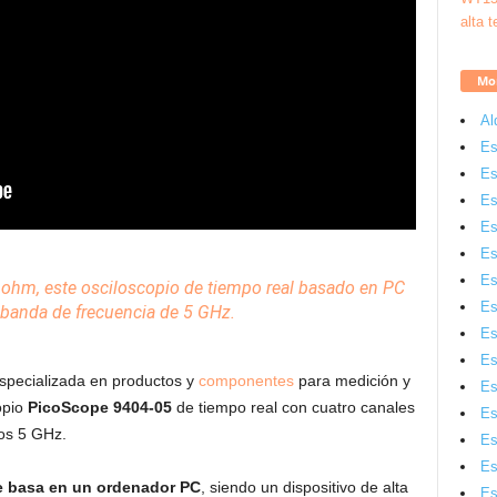
Mon
Al
Es
Es
Es
Es
Es
Es
 ohm, este
osciloscopio
de tiempo real basado en
PC
Es
 banda de frecuencia de 5 GHz.
Es
Es
 especializada en productos y
componentes
para medición y
Es
opio
PicoScope 9404-05
de tiempo real con cuatro canales
Es
los 5 GHz.
Es
Es
e basa en un ordenador PC
, siendo un dispositivo de alta
Es