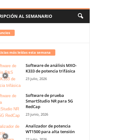
RIPCIÓN AL SEMANARIO
uncios
icias más leídas esta semana
Software de análisis MXO-
K333 de potencia trifásica
23 julio, 2026
Software de prueba
SmartStudio NR para 5G
RedCap
23 junio, 2026
Analizador de potencia
WT1500 para alta tensión
22 julio, 2026