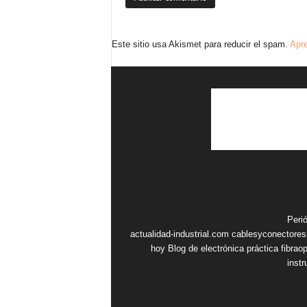
Este sitio usa Akismet para reducir el spam.
Apre
Peri
actualidad-industrial.com
cablesyconectore
hoy
Blog de electrónica práctica
fibrao
inst