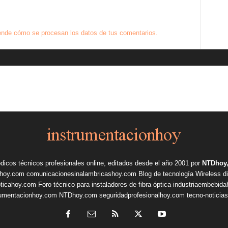
nde cómo se procesan los datos de tus comentarios.
ódicos técnicos profesionales online, editados desde el año 2001 por
NTDhoy,
shoy.com
comunicacionesinalambricashoy.com
Blog de tecnología Wireless
d
pticahoy.com
Foro técnico para instaladores de fibra óptica
industriaembebid
rumentacionhoy.com
NTDhoy.com
seguridadprofesionalhoy.com
tecno-noticia