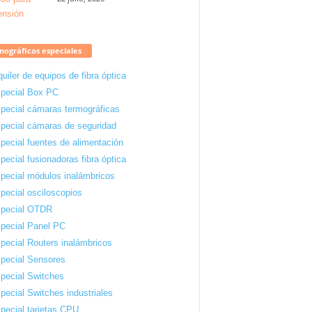
ográficos especiales
quiler de equipos de fibra óptica
pecial Box PC
pecial cámaras termográficas
pecial cámaras de seguridad
pecial fuentes de alimentación
pecial fusionadoras fibra óptica
pecial módulos inalámbricos
pecial osciloscopios
pecial OTDR
pecial Panel PC
pecial Routers inalámbricos
pecial Sensores
pecial Switches
pecial Switches industriales
pecial tarjetas CPU