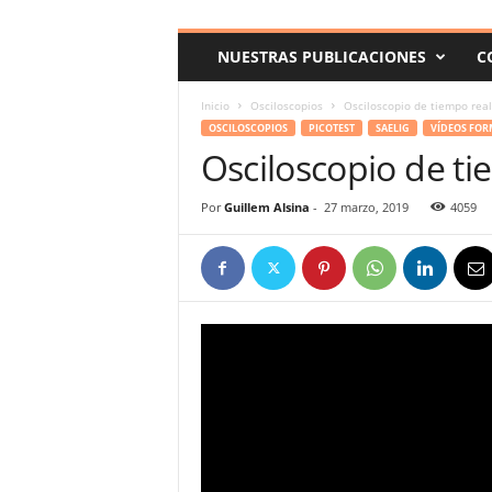
c
o
NUESTRAS PUBLICACIONES
C
m
Inicio
Osciloscopios
Osciloscopio de tiempo rea
OSCILOSCOPIOS
PICOTEST
SAELIG
VÍDEOS FOR
Osciloscopio de t
Por
Guillem Alsina
-
27 marzo, 2019
4059