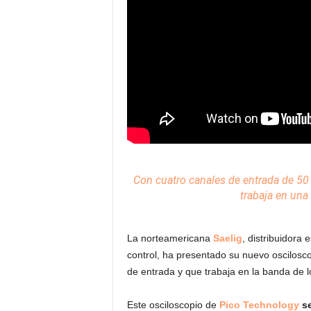
Con cuatro canales de entrada de 50
trabaja en una
La norteamericana
Saelig
, distribuidora
control, ha presentado su nuevo oscilosc
de entrada y que trabaja en la banda de 
Este osciloscopio de
Pico Technology
s