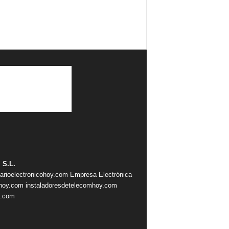
 S.L.
iarioelectronicohoy.com
Empresa Electrónica
ahoy.com
instaladoresdetelecomhoy.com
s.com