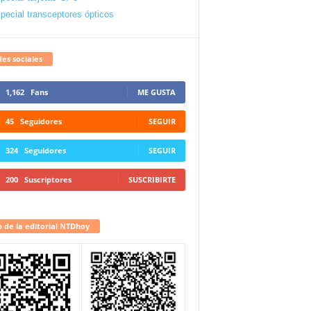
pecial transceptores ópticos
es sociales
1,162
Fans
ME GUSTA
45
Seguidores
SEGUIR
324
Seguidores
SEGUIR
200
Suscriptores
SUSCRIBIRTE
 de la editorial NTDhoy