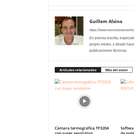
Guillem Alsina
https://www.instrumentacionh
En prensa escrita, especial
propio medio, y desde hace
publicaciones técnicas.
Artículos relacionados
Más del autor
Cámara termográfica TP320A
Softwa
con super sesolution
de pote