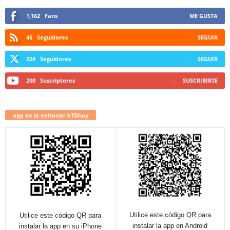
1,162
Fans
ME GUSTA
45
Seguidores
SEGUIR
324
Seguidores
SEGUIR
200
Suscriptores
SUSCRIBIRTE
app de la editorial NTDhoy
Utilice este código QR para
Utilice este código QR para
instalar la app en Android
instalar la app en su iPhone