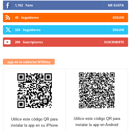
1,162
Fans
ME GUSTA
45
Seguidores
SEGUIR
324
Seguidores
SEGUIR
200
Suscriptores
SUSCRIBIRTE
app de la editorial NTDhoy
Utilice este código QR para
Utilice este código QR para
instalar la app en Android
instalar la app en su iPhone