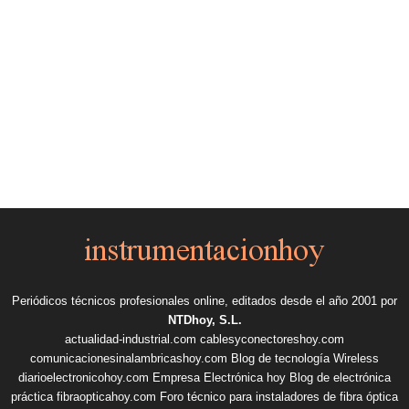
Periódicos técnicos profesionales online, editados desde el año 2001 por
NTDhoy, S.L.
actualidad-industrial.com
cablesyconectoreshoy.com
comunicacionesinalambricashoy.com
Blog de tecnología Wireless
diarioelectronicohoy.com
Empresa Electrónica hoy
Blog de electrónica
práctica
fibraopticahoy.com
Foro técnico para instaladores de fibra óptica