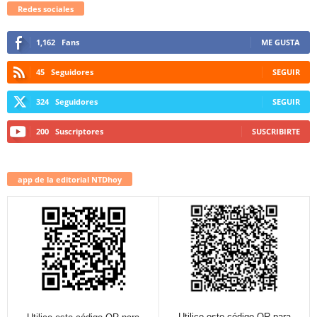
Redes sociales
1,162
Fans
ME GUSTA
45
Seguidores
SEGUIR
324
Seguidores
SEGUIR
200
Suscriptores
SUSCRIBIRTE
app de la editorial NTDhoy
Utilice este código QR para