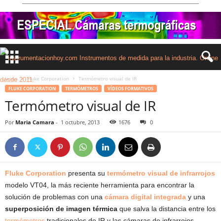
Inicio
Fluke Corporation
Termómetro visual de IR
FLUKE CORPORATION
TERMÓMETROS
VÍDEOS FORMATIVOS
Termómetro visual de IR
Por
Maria Camara
-
1 octubre, 2013
1676
0
Fluke Corporation
presenta su
termómetro visual de infrarrojos
modelo VT04, la más reciente herramienta para encontrar la
solución de problemas con una
cámara digital integrada
y una
superposición de imagen térmica
que salva la distancia entre los
termómetros
tradicionales de IR y las cámaras de infrarrojos.