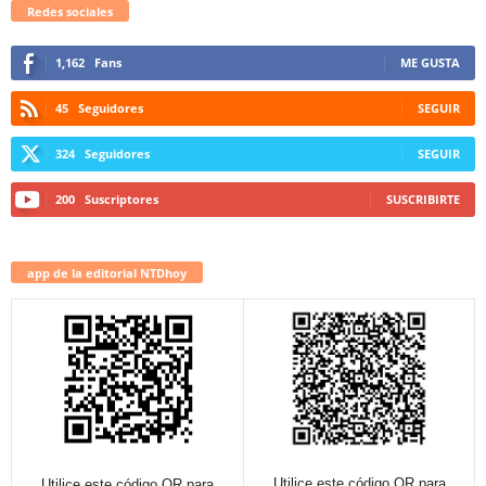
Redes sociales
1,162
Fans
ME GUSTA
45
Seguidores
SEGUIR
324
Seguidores
SEGUIR
200
Suscriptores
SUSCRIBIRTE
app de la editorial NTDhoy
Utilice este código QR para
Utilice este código QR para