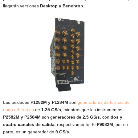
llegarán versiones
Desktop y Benchtop
.
Las unidades
P1282M y P1284M
son
generadores de formas de
onda arbitrarias
de
1.25 GS/s
, mientras que los instrumentos
P2582M y P2584M
son generadores de
2.5 GS/s
, con
dos y
cuatro canales de salida
, respectivamente. El
P9082M
, por su
parte, es un generador de
9 GS/s
.