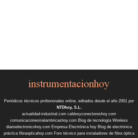
Periódicos técnicos profesionales online, editados desde el año 2001 por
NTDhoy, S.L.
actualidad-industrial.com
cablesyconectoreshoy.com
comunicacionesinalambricashoy.com
Blog de tecnología Wireless
diarioelectronicohoy.com
Empresa Electrónica hoy
Blog de electrónica
práctica
fibraopticahoy.com
Foro técnico para instaladores de fibra óptica