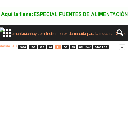
100G
10G
40G
4G
4K
5G
6G
802.11AX
A NO RSS