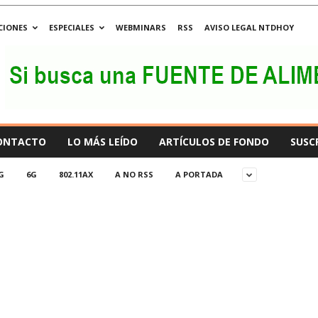
CIONES
ESPECIALES
WEBMINARS
RSS
AVISO LEGAL NTDHOY
ONTACTO
LO MÁS LEÍDO
ARTÍCULOS DE FONDO
SUSC
G
6G
802.11AX
A NO RSS
A PORTADA