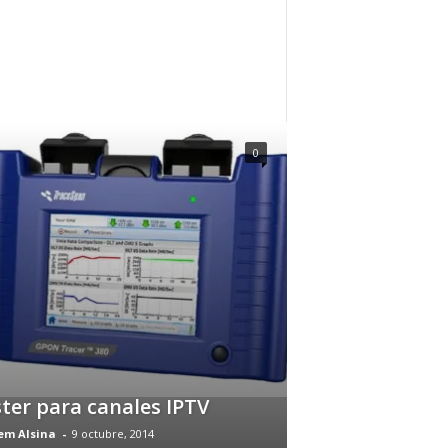
0
ter para canales IPTV
em Alsina
-
9 octubre, 2014