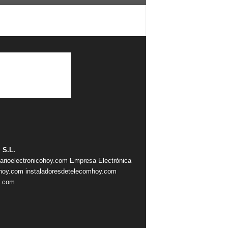
 S.L.
iarioelectronicohoy.com
Empresa Electrónica
ahoy.com
instaladoresdetelecomhoy.com
s.com