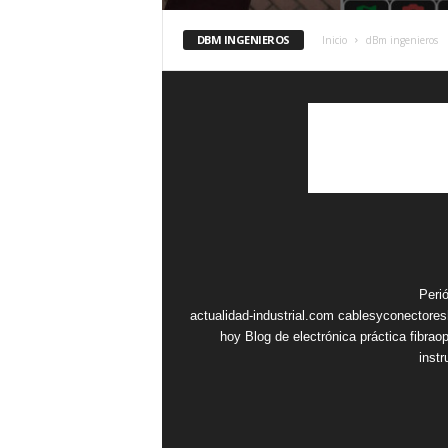
DBM INGENIEROS
Inicio
dBm ingenieros
Peri
actualidad-industrial.com
cablesyconectore
hoy
Blog de electrónica práctica
fibrao
inst