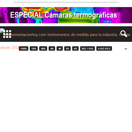
100G
10G
40G
4G
4K
5G
6G
802.11AX
A NO RSS