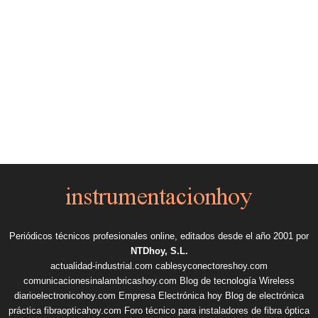
Periódicos técnicos profesionales online, editados desde el año 2001 por
NTDhoy, S.L.
actualidad-industrial.com
cablesyconectoreshoy.com
comunicacionesinalambricashoy.com
Blog de tecnología Wireless
diarioelectronicohoy.com
Empresa Electrónica hoy
Blog de electrónica
práctica
fibraopticahoy.com
Foro técnico para instaladores de fibra óptica