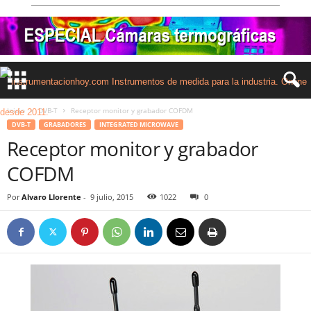
Inicio
DVB-T
Receptor monitor y grabador COFDM
DVB-T
GRABADORES
INTEGRATED MICROWAVE
Receptor monitor y grabador
COFDM
Por
Alvaro Llorente
-
9 julio, 2015
1022
0