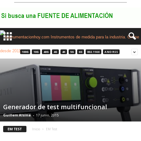
100G
10G
40G
4G
4K
5G
6G
802.11AX
A NO RSS
Generador de test multifuncional
Guillem Alsina
-
17 junio, 2015
EM TEST
Inicio
EM Test