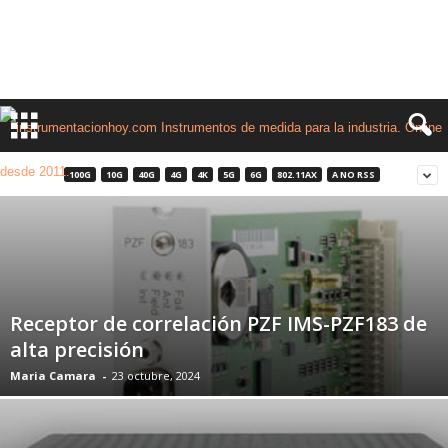
100G
10G
40G
4G
4K
5G
6G
802.11AX
A NO RSS
Receptor de correlación PZF IMS-PZF183 de
alta precisión
Maria Camara
-
23 octubre, 2024