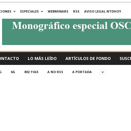
CIONES
ESPECIALES
WEBMINARS
RSS
AVISO LEGAL NTDHOY
ONTACTO
LO MÁS LEÍDO
ARTÍCULOS DE FONDO
SUSC
G
6G
802.11AX
A NO RSS
A PORTADA