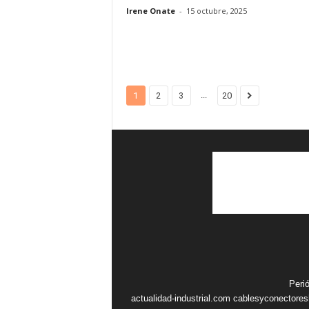
Irene Onate
-
15 octubre, 2025
...
1
2
3
20
Peri
actualidad-industrial.com
cablesyconectore