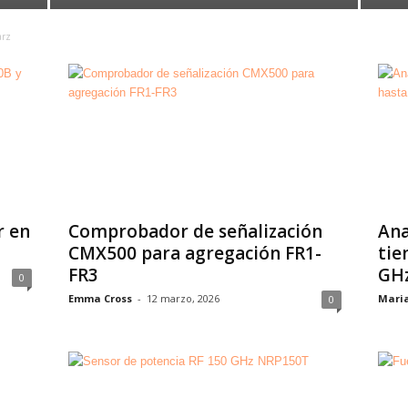
arz
r en
Comprobador de señalización
Ana
CMX500 para agregación FR1-
tie
FR3
GH
0
Emma Cross
-
12 marzo, 2026
Mari
0