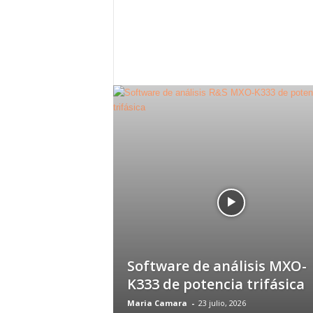
c
o
m
Software de análisis MXO-
K333 de potencia trifásica
Maria Camara
-
23 julio, 2026