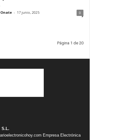
.
 Onate
-
17 junio, 2025
0
Página 1 de 20
 S.L.
iarioelectronicohoy.com
Empresa Electrónica