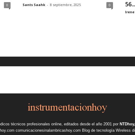
56..
Sants Saahk
-
8 septiembre, 2025
0
0
Irene
ódicos técnicos profesionales online, editados desde el año 2001 por
NTDhoy,
shoy.com
comunicacionesinalambricashoy.com
Blog de tecnología Wireless
d