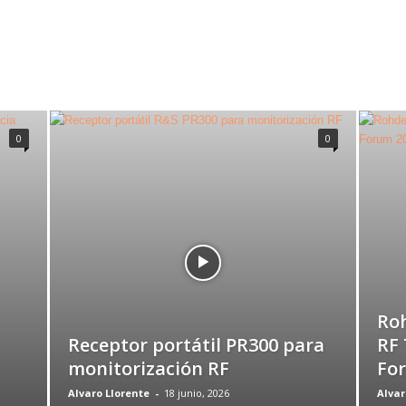
0
0
Roh
Receptor portátil PR300 para
RF 
monitorización RF
Fo
Alvaro Llorente
-
18 junio, 2026
Alvar