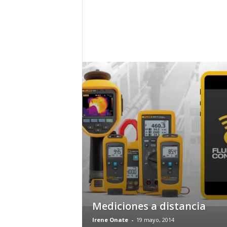
c
o
m
Mediciones a distancia
Irene Onate
-
19 mayo, 2014