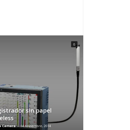
0
istrador sin papel
eless
a Camara
-
14 noviembre, 2014