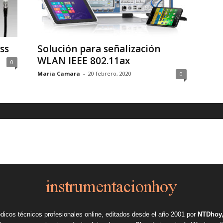
ss
Solución para señalización
WLAN IEEE 802.11ax
0
Maria Camara
-
20 febrero, 2020
0
ódicos técnicos profesionales online, editados desde el año 2001 por
NTDhoy,