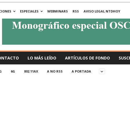
CIONES
ESPECIALES
WEBMINARS
RSS
AVISO LEGAL NTDHOY
ONTACTO
LO MÁS LEÍDO
ARTÍCULOS DE FONDO
SUSC
G
6G
802.11AX
A NO RSS
A PORTADA