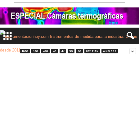
100G
10G
40G
4G
4K
5G
6G
802.11AX
A NO RSS