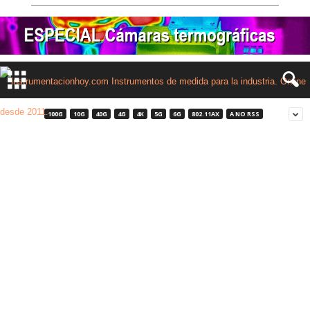
100G
10G
40G
4G
4K
5G
6G
802.11AX
A NO RSS