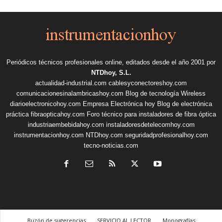
Periódicos técnicos profesionales online, editados desde el año 2001 por
NTDhoy, S.L.
actualidad-industrial.com
cablesyconectoreshoy.com
comunicacionesinalambricashoy.com
Blog de tecnología Wireless
diarioelectronicohoy.com
Empresa Electrónica hoy
Blog de electrónica
práctica
fibraopticahoy.com
Foro técnico para instaladores de fibra óptica
industriaembebidahoy.com
instaladoresdetelecomhoy.com
instrumentacionhoy.com
NTDhoy.com
seguridadprofesionalhoy.com
tecno-noticias.com
Buzón de sugerencias
SERVICIO AL LECTOR
Monografías