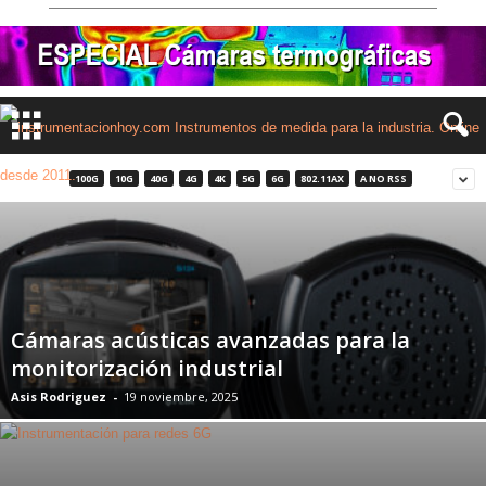
100G
10G
40G
4G
4K
5G
6G
802.11AX
A NO RSS
Cámaras acústicas avanzadas para la
monitorización industrial
Asis Rodriguez
-
19 noviembre, 2025