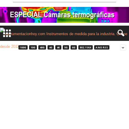
100G
10G
40G
4G
4K
5G
6G
802.11AX
A NO RSS