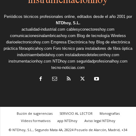
Periódicos técnicos profesionales online, editados desde el año 2001 por
NTDhoy, S.L.
actualidad-industrial.com
cablesyconectoreshoy.com
comunicacionesinalambricashoy.com
Blog de tecnología Wireless
diarioelectronicohoy.com
Empresa Electrónica hoy
Blog de electrónica
práctica
fibraopticahoy.com
Foro técnico para instaladores de fibra óptica
industriaembebidahoy.com
instaladoresdetelecomhoy.com
instrumentacionhoy.com
NTDhoy.com
seguridadprofesionalhoy.com
tecno-noticias.com
Buzón de sugerencias
SERVICIO AL LECTOR
Monografías
Vídeos formativos
app NTDhoy
Aviso legal NTDhoy
© NTDhoy, S.L., Segundo Mata 4A, 28224 Pozuelo de Alarcón, Madrid, +34